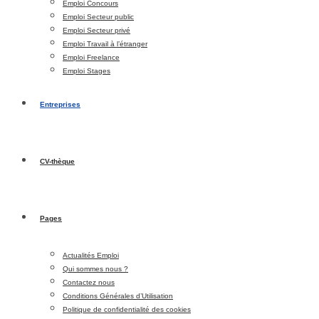
Emploi Concours
Emploi Secteur public
Emploi Secteur privé
Emploi Travail à l’étranger
Emploi Freelance
Emploi Stages
Entreprises
CV-thèque
Pages
Actualités Emploi
Qui sommes nous ?
Contactez nous
Conditions Générales d’Utilisation
Politique de confidentialité des cookies