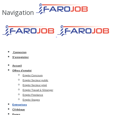
Navigation
Connexion
S’enregistrer
Accueil
Offres d’emploi
Emploi Concours
Emploi Secteur public
Emploi Secteur privé
Emploi Travail à l’étranger
Emploi Freelance
Emploi Stages
Entreprises
CV-thèque
Pages