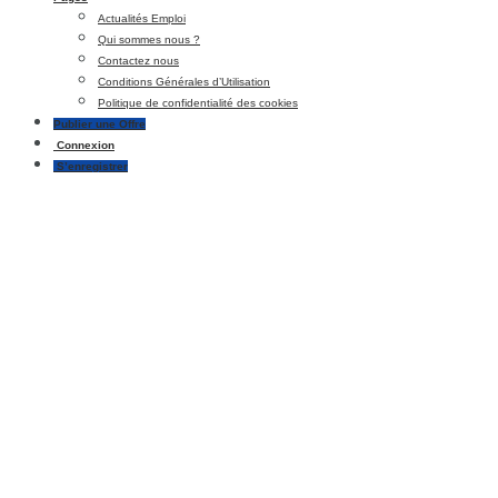
Actualités Emploi
Qui sommes nous ?
Contactez nous
Conditions Générales d’Utilisation
Politique de confidentialité des cookies
Publier une Offre
Connexion
S’enregistrer