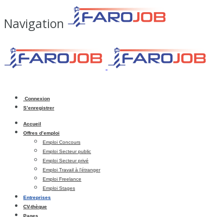
Navigation
Connexion
S’enregistrer
Accueil
Offres d’emploi
Emploi Concours
Emploi Secteur public
Emploi Secteur privé
Emploi Travail à l’étranger
Emploi Freelance
Emploi Stages
Entreprises
CV-thèque
Pages