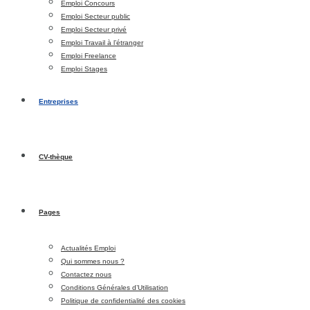
Emploi Concours
Emploi Secteur public
Emploi Secteur privé
Emploi Travail à l’étranger
Emploi Freelance
Emploi Stages
Entreprises
CV-thèque
Pages
Actualités Emploi
Qui sommes nous ?
Contactez nous
Conditions Générales d’Utilisation
Politique de confidentialité des cookies