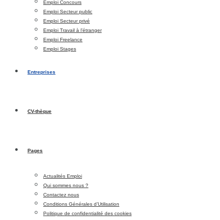
Emploi Concours
Emploi Secteur public
Emploi Secteur privé
Emploi Travail à l’étranger
Emploi Freelance
Emploi Stages
Entreprises
CV-thèque
Pages
Actualités Emploi
Qui sommes nous ?
Contactez nous
Conditions Générales d’Utilisation
Politique de confidentialité des cookies