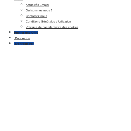
Actualités Emploi
Qui sommes nous ?
Contactez nous
Conditions Générales d’Utilisation
Politique de confidentialité des cookies
Publier une Offre
Connexion
S’enregistrer