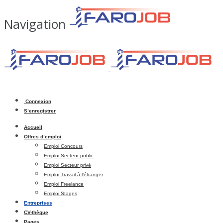
Navigation
Connexion
S’enregistrer
Accueil
Offres d’emploi
Emploi Concours
Emploi Secteur public
Emploi Secteur privé
Emploi Travail à l’étranger
Emploi Freelance
Emploi Stages
Entreprises
CV-thèque
Pages