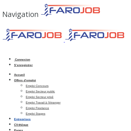
Navigation
Connexion
S’enregistrer
Accueil
Offres d’emploi
Emploi Concours
Emploi Secteur public
Emploi Secteur privé
Emploi Travail à l’étranger
Emploi Freelance
Emploi Stages
Entreprises
CV-thèque
Pages