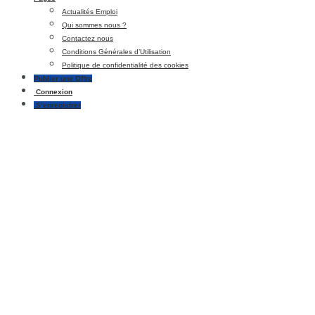
Actualités Emploi
Qui sommes nous ?
Contactez nous
Conditions Générales d’Utilisation
Politique de confidentialité des cookies
Publier une Offre
Connexion
S’enregistrer