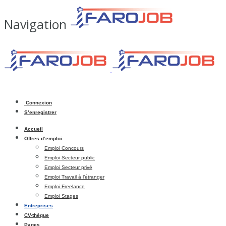
Navigation
Connexion
S’enregistrer
Accueil
Offres d’emploi
Emploi Concours
Emploi Secteur public
Emploi Secteur privé
Emploi Travail à l’étranger
Emploi Freelance
Emploi Stages
Entreprises
CV-thèque
Pages