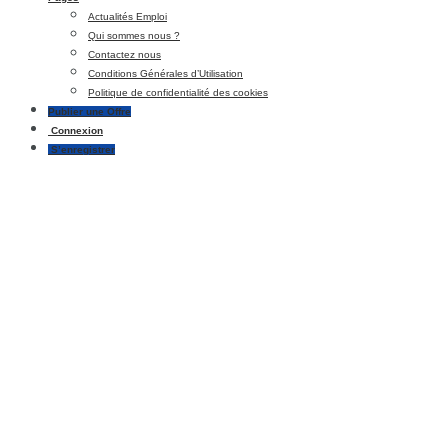
Actualités Emploi
Qui sommes nous ?
Contactez nous
Conditions Générales d’Utilisation
Politique de confidentialité des cookies
Publier une Offre
Connexion
S’enregistrer