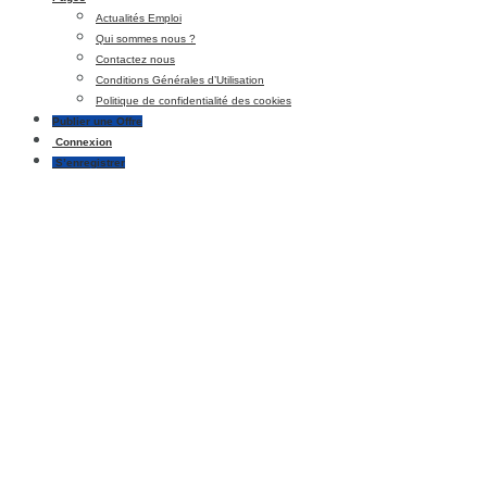
Actualités Emploi
Qui sommes nous ?
Contactez nous
Conditions Générales d’Utilisation
Politique de confidentialité des cookies
Publier une Offre
Connexion
S’enregistrer