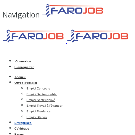
Navigation
Connexion
S’enregistrer
Accueil
Offres d’emploi
Emploi Concours
Emploi Secteur public
Emploi Secteur privé
Emploi Travail à l’étranger
Emploi Freelance
Emploi Stages
Entreprises
CV-thèque
Pages