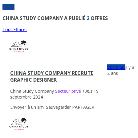
Suivre
CHINA STUDY COMPANY A PUBLIÉ
2
OFFRES
Tout Effacer
Voir plus
il y a
CHINA STUDY COMPANY RECRUTE
2 ans
GRAPHIC DESIGNER
China Study Company
Secteur privé
Tunis
19
septembre 2024
Envoyer à un ami
Sauvegarder
PARTAGER