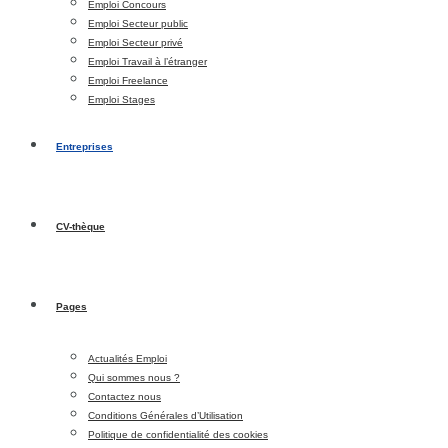
Emploi Concours
Emploi Secteur public
Emploi Secteur privé
Emploi Travail à l’étranger
Emploi Freelance
Emploi Stages
Entreprises
CV-thèque
Pages
Actualités Emploi
Qui sommes nous ?
Contactez nous
Conditions Générales d’Utilisation
Politique de confidentialité des cookies