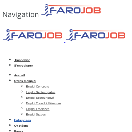
Navigation
Connexion
S’enregistrer
Accueil
Offres d’emploi
Emploi Concours
Emploi Secteur public
Emploi Secteur privé
Emploi Travail à l’étranger
Emploi Freelance
Emploi Stages
Entreprises
CV-thèque
Pages