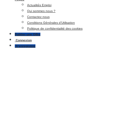
Actualités Emploi
Qui sommes nous ?
Contactez nous
Conditions Générales d’Utilisation
Politique de confidentialité des cookies
Publier une Offre
Connexion
S’enregistrer