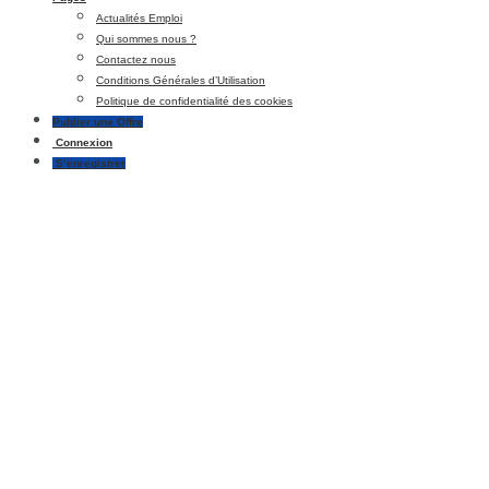
Actualités Emploi
Qui sommes nous ?
Contactez nous
Conditions Générales d’Utilisation
Politique de confidentialité des cookies
Publier une Offre
Connexion
S’enregistrer