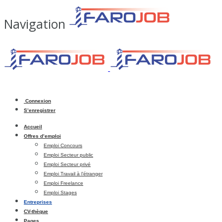
Navigation
Connexion
S’enregistrer
Accueil
Offres d’emploi
Emploi Concours
Emploi Secteur public
Emploi Secteur privé
Emploi Travail à l’étranger
Emploi Freelance
Emploi Stages
Entreprises
CV-thèque
Pages