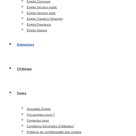
Emploi Concours
Emploi Secteur public
Emploi Secteur privé
Emploi Travail à l’étranger
Emploi Freelance
Emploi Stages
Entreprises
CV-thèque
Pages
Actualités Emploi
Qui sommes nous ?
Contactez nous
Conditions Générales d’Utilisation
Politique de confidentialité des cookies