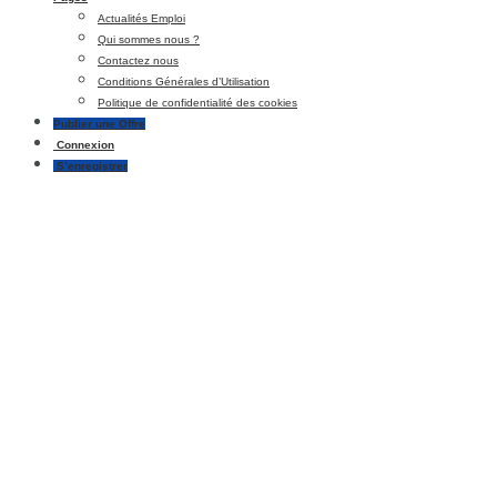
Actualités Emploi
Qui sommes nous ?
Contactez nous
Conditions Générales d’Utilisation
Politique de confidentialité des cookies
Publier une Offre
Connexion
S’enregistrer