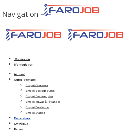
Navigation
Connexion
S’enregistrer
Accueil
Offres d’emploi
Emploi Concours
Emploi Secteur public
Emploi Secteur privé
Emploi Travail à l’étranger
Emploi Freelance
Emploi Stages
Entreprises
CV-thèque
Pages