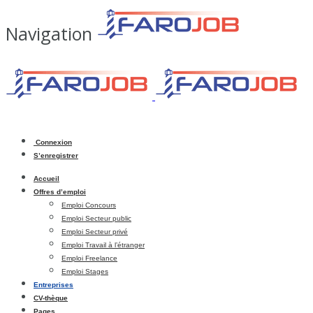
Navigation
Connexion
S’enregistrer
Accueil
Offres d’emploi
Emploi Concours
Emploi Secteur public
Emploi Secteur privé
Emploi Travail à l’étranger
Emploi Freelance
Emploi Stages
Entreprises
CV-thèque
Pages