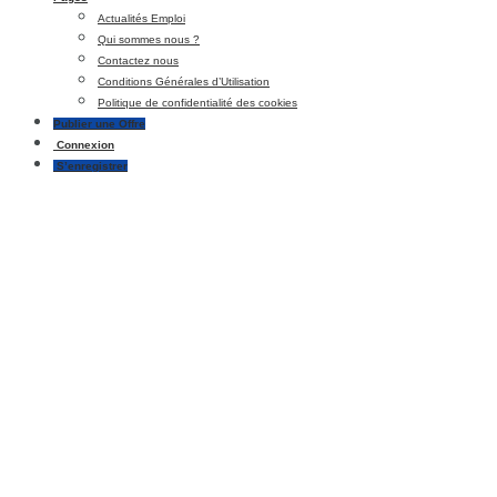
Actualités Emploi
Qui sommes nous ?
Contactez nous
Conditions Générales d’Utilisation
Politique de confidentialité des cookies
Publier une Offre
Connexion
S’enregistrer