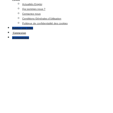
Actualités Emploi
Qui sommes nous ?
Contactez nous
Conditions Générales d’Utilisation
Politique de confidentialité des cookies
Publier une Offre
Connexion
S’enregistrer