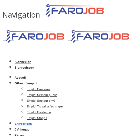
Navigation
Connexion
S’enregistrer
Accueil
Offres d’emploi
Emploi Concours
Emploi Secteur public
Emploi Secteur privé
Emploi Travail à l’étranger
Emploi Freelance
Emploi Stages
Entreprises
CV-thèque
Pages