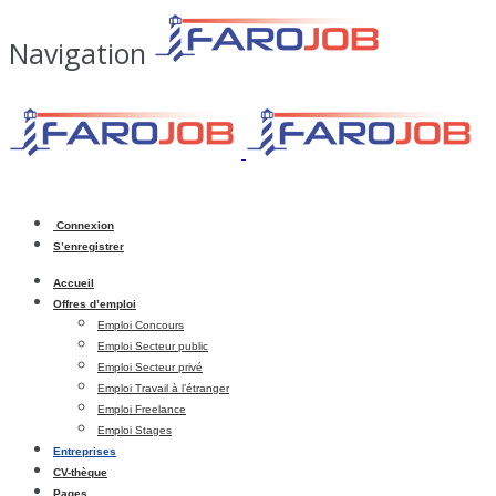
Navigation
Connexion
S’enregistrer
Accueil
Offres d’emploi
Emploi Concours
Emploi Secteur public
Emploi Secteur privé
Emploi Travail à l’étranger
Emploi Freelance
Emploi Stages
Entreprises
CV-thèque
Pages