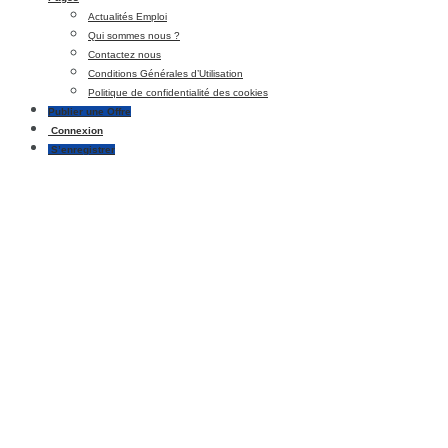
Actualités Emploi
Qui sommes nous ?
Contactez nous
Conditions Générales d’Utilisation
Politique de confidentialité des cookies
Publier une Offre
Connexion
S’enregistrer