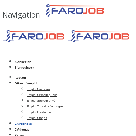
Navigation
Connexion
S’enregistrer
Accueil
Offres d’emploi
Emploi Concours
Emploi Secteur public
Emploi Secteur privé
Emploi Travail à l’étranger
Emploi Freelance
Emploi Stages
Entreprises
CV-thèque
Pages