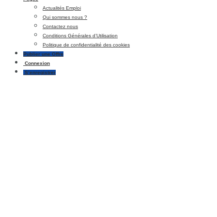
Actualités Emploi
Qui sommes nous ?
Contactez nous
Conditions Générales d’Utilisation
Politique de confidentialité des cookies
Publier une Offre
Connexion
S’enregistrer