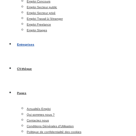
Emploi Concours
Emploi Secteur public
Emploi Secteur privé
Emploi Travail à l’étranger
Emploi Freelance
Emploi Stages
Entreprises
CV-thèque
Pages
Actualités Emploi
Qui sommes nous ?
Contactez nous
Conditions Générales d’Utilisation
Politique de confidentialité des cookies