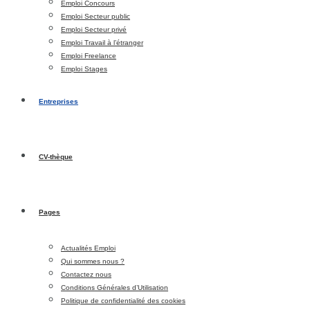
Emploi Concours
Emploi Secteur public
Emploi Secteur privé
Emploi Travail à l’étranger
Emploi Freelance
Emploi Stages
Entreprises
CV-thèque
Pages
Actualités Emploi
Qui sommes nous ?
Contactez nous
Conditions Générales d’Utilisation
Politique de confidentialité des cookies