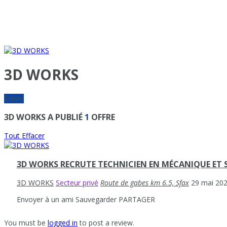
3D WORKS
Suivre
3D WORKS A PUBLIÉ
1
OFFRE
Tout Effacer
3D WORKS RECRUTE TECHNICIEN EN MÉCANIQUE ET
3D WORKS
Secteur privé
Route de gabes km 6.5, Sfax
29 mai 20
Envoyer à un ami
Sauvegarder
PARTAGER
You must be
logged in
to post a review.