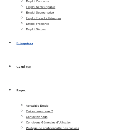
Emploi Concours
Emploi Secteur public
Emploi Secteur privé
Emploi Travail à l’étranger
Emploi Freelance
Emploi Stages
Entreprises
CV-thèque
Pages
Actualités Emploi
Qui sommes nous ?
Contactez nous
Conditions Générales d’Utilisation
Politique de confidentialité des cookies