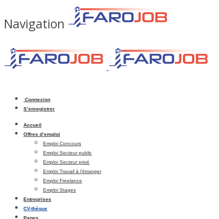
Navigation
Connexion
S’enregistrer
Accueil
Offres d’emploi
Emploi Concours
Emploi Secteur public
Emploi Secteur privé
Emploi Travail à l’étranger
Emploi Freelance
Emploi Stages
Entreprises
CV-thèque
Pages