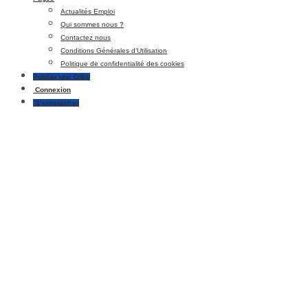
Actualités Emploi
Qui sommes nous ?
Contactez nous
Conditions Générales d’Utilisation
Politique de confidentialité des cookies
Publier une Offre
Connexion
S’enregistrer