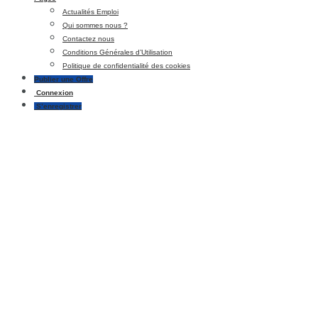
Actualités Emploi
Qui sommes nous ?
Contactez nous
Conditions Générales d’Utilisation
Politique de confidentialité des cookies
Publier une Offre
Connexion
S’enregistrer