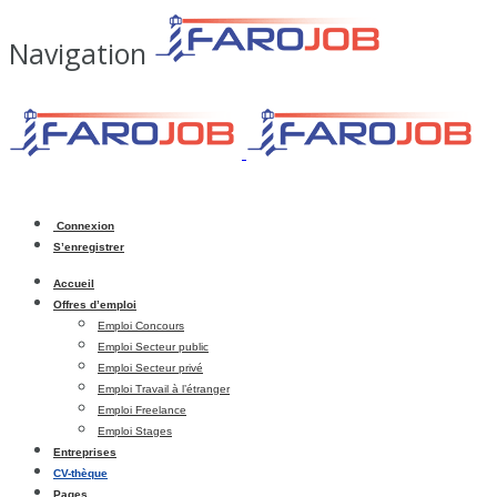
Navigation
Connexion
S’enregistrer
Accueil
Offres d’emploi
Emploi Concours
Emploi Secteur public
Emploi Secteur privé
Emploi Travail à l’étranger
Emploi Freelance
Emploi Stages
Entreprises
CV-thèque
Pages