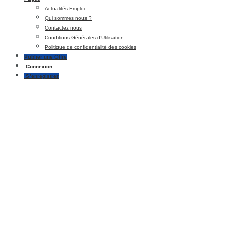
Actualités Emploi
Qui sommes nous ?
Contactez nous
Conditions Générales d’Utilisation
Politique de confidentialité des cookies
Publier une Offre
Connexion
S’enregistrer