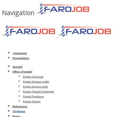
Navigation
Connexion
S’enregistrer
Accueil
Offres d’emploi
Emploi Concours
Emploi Secteur public
Emploi Secteur privé
Emploi Travail à l’étranger
Emploi Freelance
Emploi Stages
Entreprises
CV-thèque
Pages