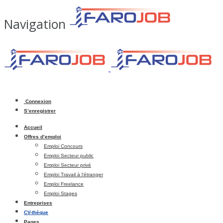
Navigation
Connexion
S’enregistrer
Accueil
Offres d’emploi
Emploi Concours
Emploi Secteur public
Emploi Secteur privé
Emploi Travail à l’étranger
Emploi Freelance
Emploi Stages
Entreprises
CV-thèque
Pages