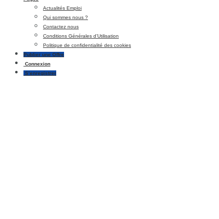
Actualités Emploi
Qui sommes nous ?
Contactez nous
Conditions Générales d’Utilisation
Politique de confidentialité des cookies
Publier une Offre
Connexion
S’enregistrer