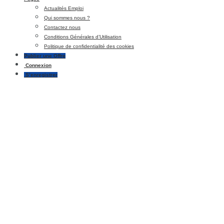
Actualités Emploi
Qui sommes nous ?
Contactez nous
Conditions Générales d’Utilisation
Politique de confidentialité des cookies
Publier une Offre
Connexion
S’enregistrer