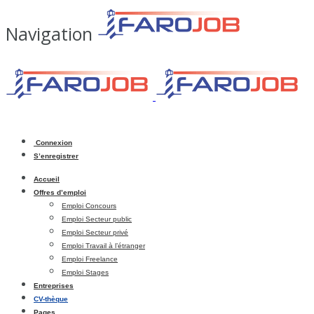
Navigation
Connexion
S’enregistrer
Accueil
Offres d’emploi
Emploi Concours
Emploi Secteur public
Emploi Secteur privé
Emploi Travail à l’étranger
Emploi Freelance
Emploi Stages
Entreprises
CV-thèque
Pages