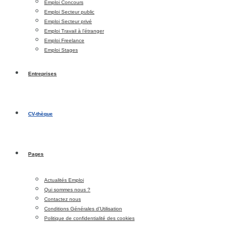
Emploi Concours
Emploi Secteur public
Emploi Secteur privé
Emploi Travail à l’étranger
Emploi Freelance
Emploi Stages
Entreprises
CV-thèque
Pages
Actualités Emploi
Qui sommes nous ?
Contactez nous
Conditions Générales d’Utilisation
Politique de confidentialité des cookies