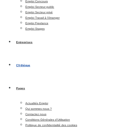
Emploi Concours
Emploi Secteur public
Emploi Secteur privé
Emploi Travail à l’étranger
Emploi Freelance
Emploi Stages
Entreprises
CV-thèque
Pages
Actualités Emploi
Qui sommes nous ?
Contactez nous
Conditions Générales d’Utilisation
Politique de confidentialité des cookies