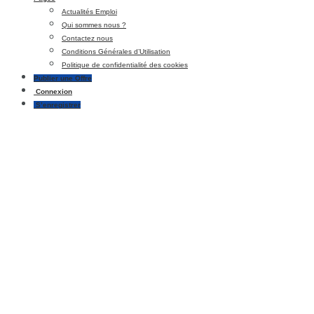
Actualités Emploi
Qui sommes nous ?
Contactez nous
Conditions Générales d’Utilisation
Politique de confidentialité des cookies
Publier une Offre
Connexion
S’enregistrer