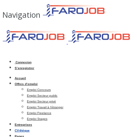
Navigation
Connexion
S’enregistrer
Accueil
Offres d’emploi
Emploi Concours
Emploi Secteur public
Emploi Secteur privé
Emploi Travail à l’étranger
Emploi Freelance
Emploi Stages
Entreprises
CV-thèque
Pages