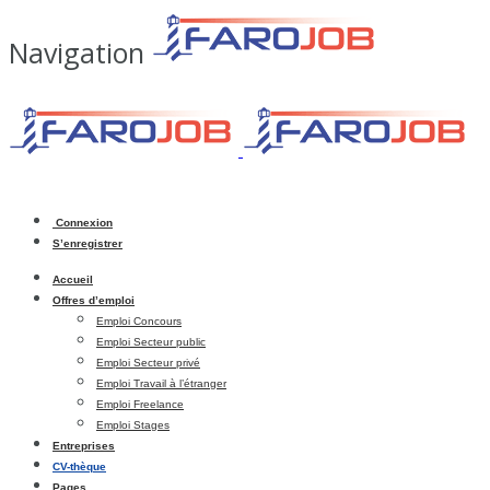
Navigation
Connexion
S’enregistrer
Accueil
Offres d’emploi
Emploi Concours
Emploi Secteur public
Emploi Secteur privé
Emploi Travail à l’étranger
Emploi Freelance
Emploi Stages
Entreprises
CV-thèque
Pages