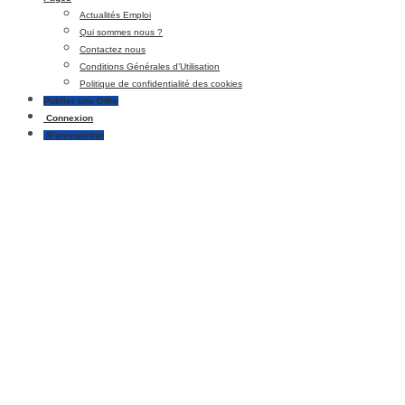
Actualités Emploi
Qui sommes nous ?
Contactez nous
Conditions Générales d’Utilisation
Politique de confidentialité des cookies
Publier une Offre
Connexion
S’enregistrer