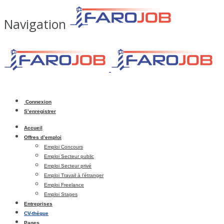
Navigation
Connexion
S’enregistrer
Accueil
Offres d’emploi
Emploi Concours
Emploi Secteur public
Emploi Secteur privé
Emploi Travail à l’étranger
Emploi Freelance
Emploi Stages
Entreprises
CV-thèque
Pages