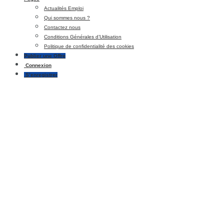
Actualités Emploi
Qui sommes nous ?
Contactez nous
Conditions Générales d’Utilisation
Politique de confidentialité des cookies
Publier une Offre
Connexion
S’enregistrer