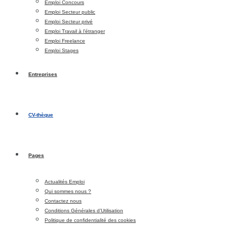
Emploi Concours
Emploi Secteur public
Emploi Secteur privé
Emploi Travail à l’étranger
Emploi Freelance
Emploi Stages
Entreprises
CV-thèque
Pages
Actualités Emploi
Qui sommes nous ?
Contactez nous
Conditions Générales d’Utilisation
Politique de confidentialité des cookies