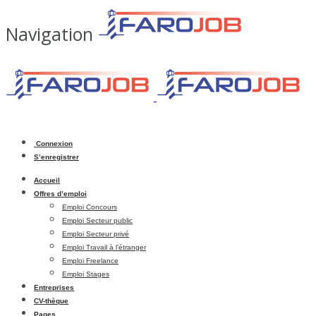
Navigation
Connexion
S’enregistrer
Accueil
Offres d’emploi
Emploi Concours
Emploi Secteur public
Emploi Secteur privé
Emploi Travail à l’étranger
Emploi Freelance
Emploi Stages
Entreprises
CV-thèque
Pages