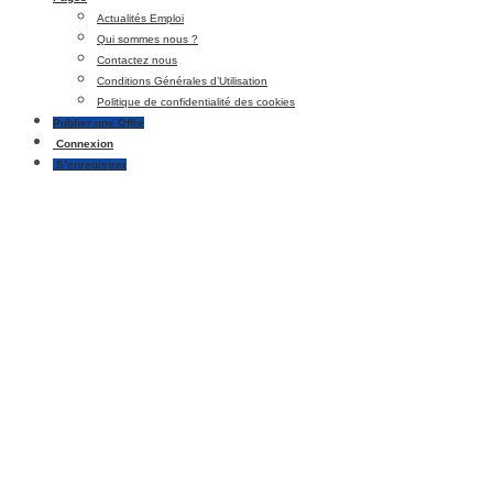
Actualités Emploi
Qui sommes nous ?
Contactez nous
Conditions Générales d’Utilisation
Politique de confidentialité des cookies
Publier une Offre
Connexion
S’enregistrer