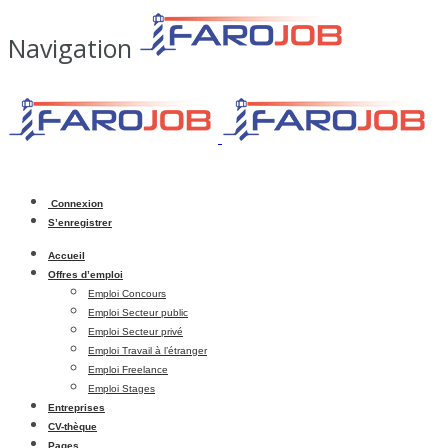
Navigation
Connexion
S’enregistrer
Accueil
Offres d’emploi
Emploi Concours
Emploi Secteur public
Emploi Secteur privé
Emploi Travail à l’étranger
Emploi Freelance
Emploi Stages
Entreprises
CV-thèque
Pages