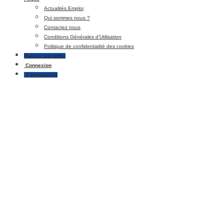
Actualités Emploi
Qui sommes nous ?
Contactez nous
Conditions Générales d’Utilisation
Politique de confidentialité des cookies
Publier une Offre
Connexion
S’enregistrer