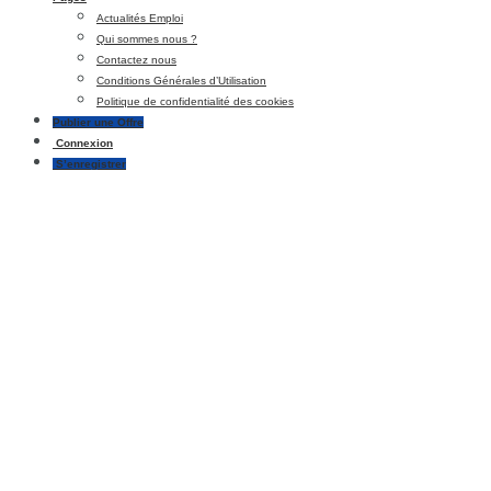
Actualités Emploi
Qui sommes nous ?
Contactez nous
Conditions Générales d’Utilisation
Politique de confidentialité des cookies
Publier une Offre
Connexion
S’enregistrer