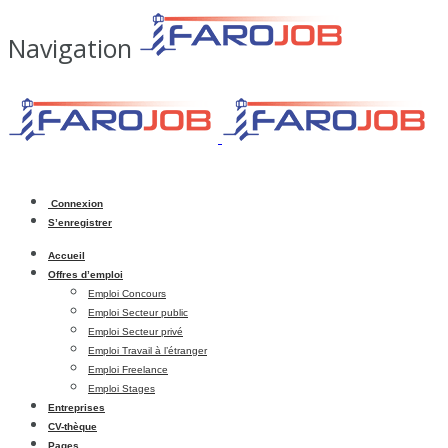
Navigation
Connexion
S’enregistrer
Accueil
Offres d’emploi
Emploi Concours
Emploi Secteur public
Emploi Secteur privé
Emploi Travail à l’étranger
Emploi Freelance
Emploi Stages
Entreprises
CV-thèque
Pages