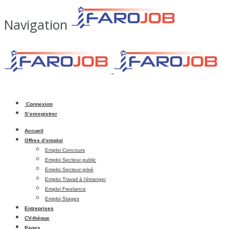
Navigation
Connexion
S’enregistrer
Accueil
Offres d’emploi
Emploi Concours
Emploi Secteur public
Emploi Secteur privé
Emploi Travail à l’étranger
Emploi Freelance
Emploi Stages
Entreprises
CV-thèque
Pages