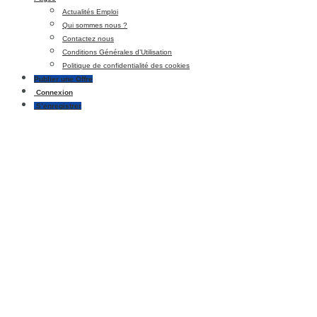
Actualités Emploi
Qui sommes nous ?
Contactez nous
Conditions Générales d’Utilisation
Politique de confidentialité des cookies
Publier une Offre
Connexion
S’enregistrer