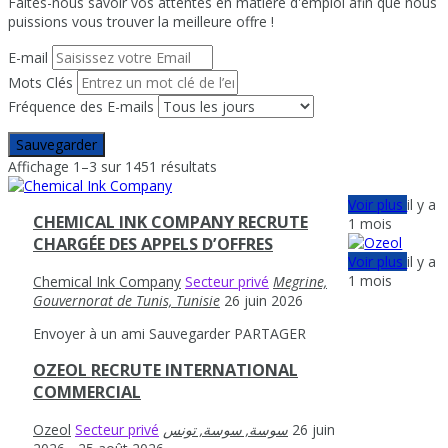
Faites-nous savoir vos attentes en matière d'emploi afin que nous
puissions vous trouver la meilleure offre !
E-mail
Mots Clés
Fréquence des E-mails
Sauvegarder
Affichage 1–3 sur 1451 résultats
Voir plus
il y a
CHEMICAL INK COMPANY RECRUTE
1 mois
CHARGÉE DES APPELS D’OFFRES
Voir plus
il y a
1 mois
Chemical Ink Company
Secteur privé
Megrine,
Gouvernorat de Tunis, Tunisie
26 juin 2026
Envoyer à un ami
Sauvegarder
PARTAGER
OZEOL RECRUTE INTERNATIONAL
COMMERCIAL
Ozeol
Secteur privé
26 juin