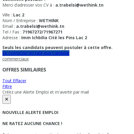
Merci d’adresser vos CV à :
a.trabelsi@wethink.tn
Ville :
Lac 2
Nom / Entreprise :
WETHINK
Email :
a.trabelsi@wethink.tn
Tel / Fax :
71967272/71967271
Adresse :
Imm Ichbilia Cité les Pins Lac 2
Seuls les candidats peuvent postuler à cette offre.
Se connecter en tant que Candidat
commerciaux
OFFRES SIMILAIRES
Tout Effacer
Filtre
Créez une Alerte Emploi et m'avertir par mail
×
NOUVELLE ALERTE EMPLOI
NE RATEZ AUCUNE CHANCE !