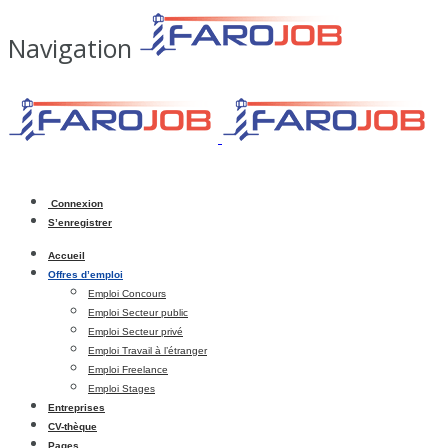
Navigation
Connexion
S’enregistrer
Accueil
Offres d’emploi
Emploi Concours
Emploi Secteur public
Emploi Secteur privé
Emploi Travail à l’étranger
Emploi Freelance
Emploi Stages
Entreprises
CV-thèque
Pages