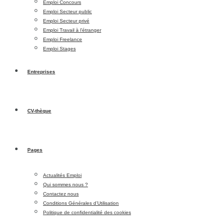
Emploi Concours
Emploi Secteur public
Emploi Secteur privé
Emploi Travail à l’étranger
Emploi Freelance
Emploi Stages
Entreprises
CV-thèque
Pages
Actualités Emploi
Qui sommes nous ?
Contactez nous
Conditions Générales d’Utilisation
Politique de confidentialité des cookies