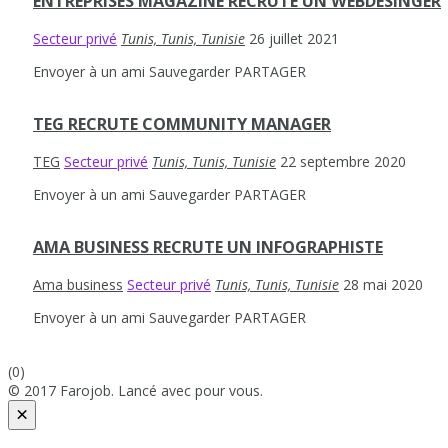
ENTREPRISES MAGAZINE RECRUTE UN WEBDESINGER
Secteur privé
Tunis, Tunis, Tunisie
26 juillet 2021
Envoyer à un ami
Sauvegarder
PARTAGER
TEG RECRUTE COMMUNITY MANAGER
TEG
Secteur privé
Tunis, Tunis, Tunisie
22 septembre 2020
Envoyer à un ami
Sauvegarder
PARTAGER
AMA BUSINESS RECRUTE UN INFOGRAPHISTE
Ama business
Secteur privé
Tunis, Tunis, Tunisie
28 mai 2020
Envoyer à un ami
Sauvegarder
PARTAGER
(0)
© 2017 Farojob. Lancé avec
pour vous.
×