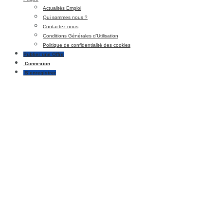
Actualités Emploi
Qui sommes nous ?
Contactez nous
Conditions Générales d’Utilisation
Politique de confidentialité des cookies
Publier une Offre
Connexion
S’enregistrer