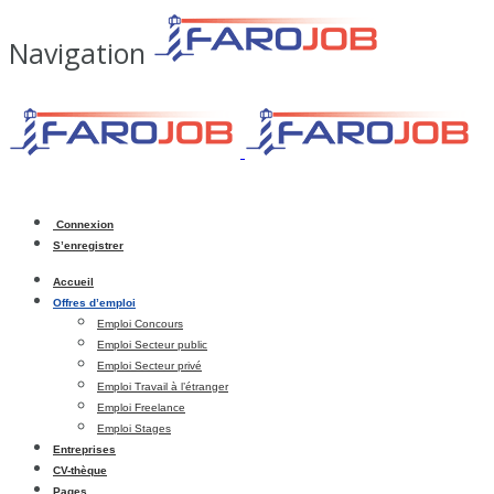
Navigation
Connexion
S’enregistrer
Accueil
Offres d’emploi
Emploi Concours
Emploi Secteur public
Emploi Secteur privé
Emploi Travail à l’étranger
Emploi Freelance
Emploi Stages
Entreprises
CV-thèque
Pages