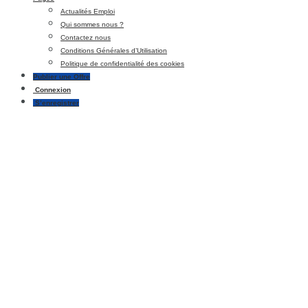
Actualités Emploi
Qui sommes nous ?
Contactez nous
Conditions Générales d’Utilisation
Politique de confidentialité des cookies
Publier une Offre
Connexion
S’enregistrer