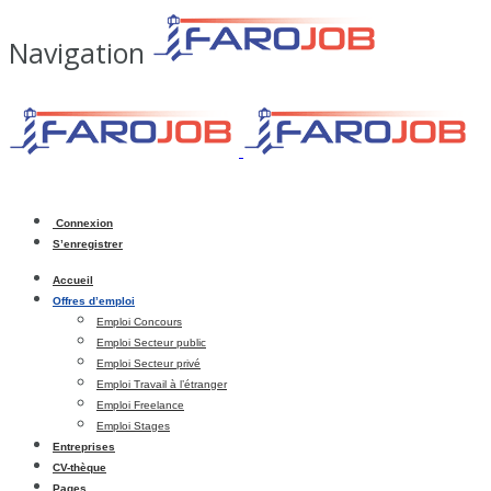
Navigation
Connexion
S’enregistrer
Accueil
Offres d’emploi
Emploi Concours
Emploi Secteur public
Emploi Secteur privé
Emploi Travail à l’étranger
Emploi Freelance
Emploi Stages
Entreprises
CV-thèque
Pages