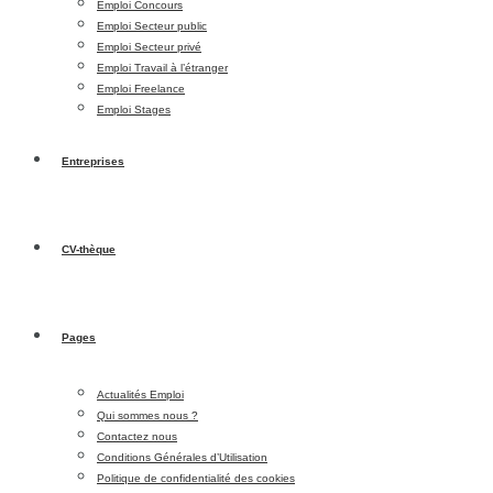
Emploi Concours
Emploi Secteur public
Emploi Secteur privé
Emploi Travail à l’étranger
Emploi Freelance
Emploi Stages
Entreprises
CV-thèque
Pages
Actualités Emploi
Qui sommes nous ?
Contactez nous
Conditions Générales d’Utilisation
Politique de confidentialité des cookies