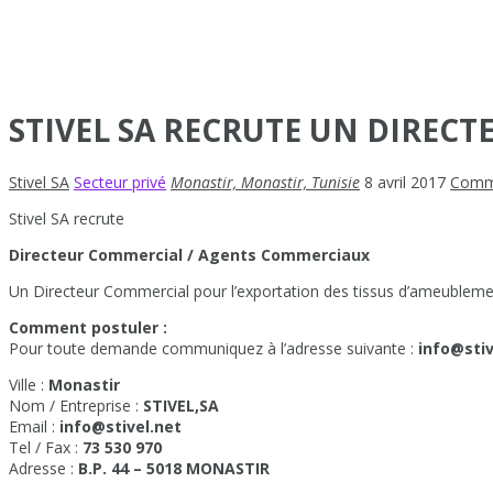
STIVEL SA RECRUTE UN DIREC
Stivel SA
Secteur privé
Monastir, Monastir, Tunisie
8 avril 2017
Comm
Stivel SA recrute
Directeur Commercial / Agents Commerciaux
Un Directeur Commercial pour l’exportation des tissus d’ameublem
Comment postuler :
Pour toute demande communiquez à l’adresse suivante :
info@stiv
Ville :
Monastir
Nom / Entreprise :
STIVEL,SA
Email :
info@stivel.net
Tel / Fax :
73 530 970
Adresse :
B.P. 44 – 5018 MONASTIR