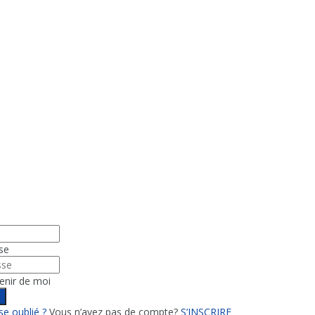
se
enir de moi
n
e oublié ?
Vous n’avez pas de compte?
S’INSCRIRE