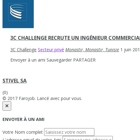
3C CHALLENGE RECRUTE UN INGÉNIEUR COMMERCIA
3C Challenge
Secteur privé
Monastir, Monastir, Tunisie
1 juin 20
Envoyer à un ami
Sauvegarder
PARTAGER
STIVEL SA
(0)
© 2017 Farojob. Lancé avec
pour vous.
×
ENVOYER À UN AMI
Votre Nom complet
L'adresse email de votre Ami