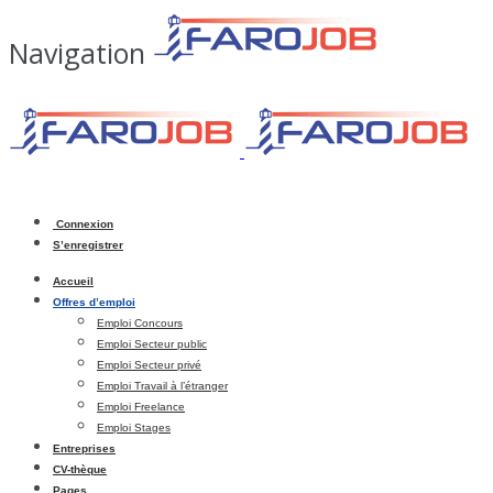
Navigation
Connexion
S’enregistrer
Accueil
Offres d’emploi
Emploi Concours
Emploi Secteur public
Emploi Secteur privé
Emploi Travail à l’étranger
Emploi Freelance
Emploi Stages
Entreprises
CV-thèque
Pages