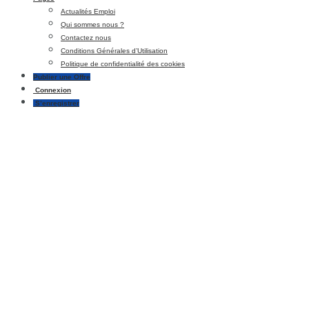
Actualités Emploi
Qui sommes nous ?
Contactez nous
Conditions Générales d’Utilisation
Politique de confidentialité des cookies
Publier une Offre
Connexion
S’enregistrer