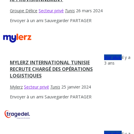
Groupe Délice
Secteur privé
Tunis
26 mars 2024
Envoyer à un ami
Sauvegarder
PARTAGER
Voir plus
il y a
MYLERZ INTERNATIONAL TUNISIE
3 ans
RECRUTE CHARGÉ DES OPÉRATIONS
LOGISTIQUES
Mylerz
Secteur privé
Tunis
25 janvier 2024
Envoyer à un ami
Sauvegarder
PARTAGER
Voir plus
il y a