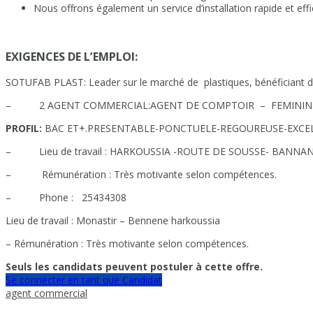
Nous offrons également un service d’installation rapide et effic
EXIGENCES DE L’EMPLOI:
SOTUFAB PLAST: Leader sur le marché de plastiques, bénéficiant d’
– 2 AGENT COMMERCIAL:AGENT DE COMPTOIR – FEMININ
PROFIL:
BAC ET+.PRESENTABLE-PONCTUELE-REGOUREUSE-EXCELE
– Lieu de travail : HARKOUSSIA -ROUTE DE SOUSSE- BANNA
– Rémunération : Très motivante selon compétences.
– Phone : 25434308
Lieu de travail : Monastir – Bennene harkoussia
– Rémunération : Très motivante selon compétences.
Seuls les candidats peuvent postuler à cette offre.
Se connecter en tant que Candidat
agent commercial