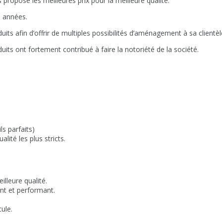
ropose les meilleures prix pour la meilleure qualité.
s années.
ts afin d’offrir de multiples possibilités d’aménagement à sa clientèl
uits ont fortement contribué à faire la notoriété de la société.
ls parfaits)
lité les plus stricts.
lleure qualité.
nt et performant.
ule.