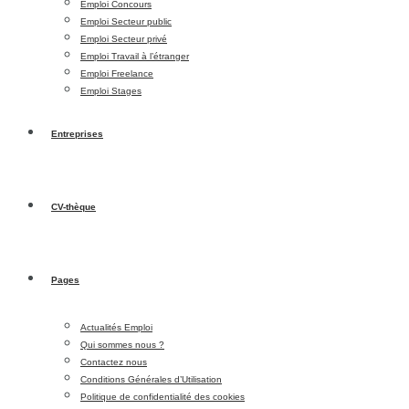
Emploi Concours
Emploi Secteur public
Emploi Secteur privé
Emploi Travail à l’étranger
Emploi Freelance
Emploi Stages
Entreprises
CV-thèque
Pages
Actualités Emploi
Qui sommes nous ?
Contactez nous
Conditions Générales d’Utilisation
Politique de confidentialité des cookies