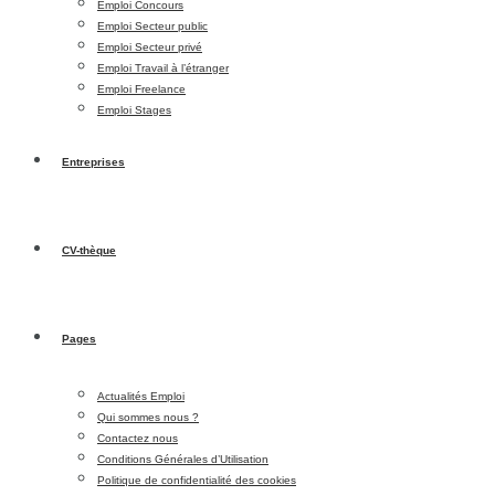
Emploi Concours
Emploi Secteur public
Emploi Secteur privé
Emploi Travail à l’étranger
Emploi Freelance
Emploi Stages
Entreprises
CV-thèque
Pages
Actualités Emploi
Qui sommes nous ?
Contactez nous
Conditions Générales d’Utilisation
Politique de confidentialité des cookies