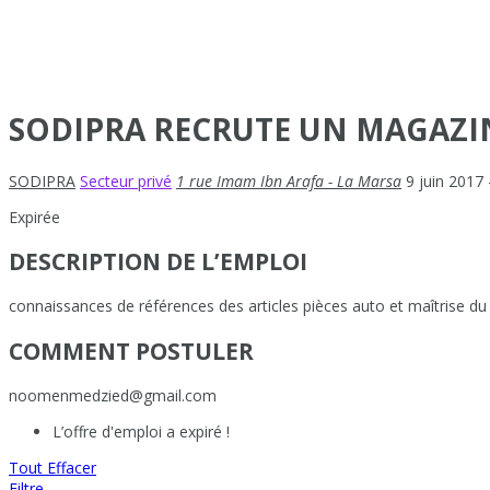
SODIPRA RECRUTE UN MAGAZIN
SODIPRA
Secteur privé
1 rue Imam Ibn Arafa - La Marsa
9 juin 2017
Expirée
DESCRIPTION DE L’EMPLOI
connaissances de références des articles pièces auto et maîtrise du l
COMMENT POSTULER
noomenmedzied@gmail.com
L’offre d'emploi a expiré !
Tout Effacer
Filtre