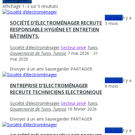
Affichage 1–3 sur 5 résultats
Voir plus
il y a
SOCIÉTÉ D’ÉLECTROMÉNAGER RECRUTE
3 mois
RESPONSABLE HYGIÈNE ET ENTRETIEN
BÂTIMENTS.
Société d’électroménager
Secteur privé
Tunis,
Gouvernorat de Tunis, Tunisie
7 mai 2026
- 31
mai 2026
Envoyer à un ami
Sauvegarder
PARTAGER
Voir plus
il y a
ENTREPRISE D’ELECTROMÉNAGER
6 mois
RECRUTE TECHNICIENS ELECTRONIQUE
Société d’électroménager
Secteur privé
Tunis,
Gouvernorat de Tunis, Tunisie
10 février 2026
Envoyer à un ami
Sauvegarder
PARTAGER
Voir plus
il y a