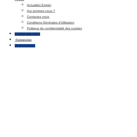
Actualités Emploi
Qui sommes nous ?
Contactez nous
Conditions Générales d’Utilisation
Politique de confidentialité des cookies
Publier une Offre
Connexion
S’enregistrer