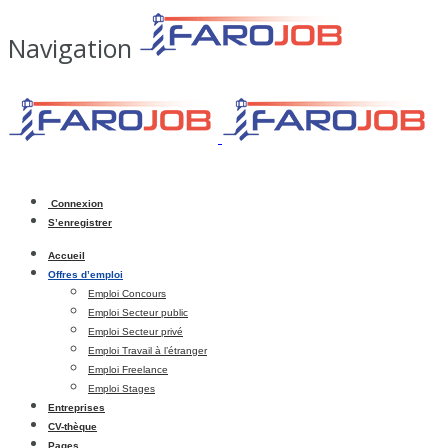
Navigation
Connexion
S’enregistrer
Accueil
Offres d’emploi
Emploi Concours
Emploi Secteur public
Emploi Secteur privé
Emploi Travail à l’étranger
Emploi Freelance
Emploi Stages
Entreprises
CV-thèque
Pages