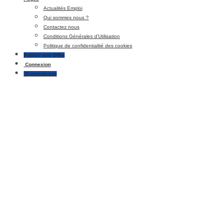
Actualités Emploi
Qui sommes nous ?
Contactez nous
Conditions Générales d’Utilisation
Politique de confidentialité des cookies
Publier une Offre
Connexion
S’enregistrer