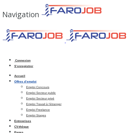
Navigation
Connexion
S’enregistrer
Accueil
Offres d’emploi
Emploi Concours
Emploi Secteur public
Emploi Secteur privé
Emploi Travail à l’étranger
Emploi Freelance
Emploi Stages
Entreprises
CV-thèque
Pages