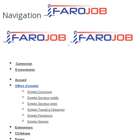
Navigation
Connexion
S’enregistrer
Accueil
Offres d’emploi
Emploi Concours
Emploi Secteur public
Emploi Secteur privé
Emploi Travail à l’étranger
Emploi Freelance
Emploi Stages
Entreprises
CV-thèque
Pages