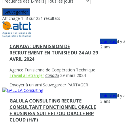
Fréquence des E-mails
Sauvegarder
Affichage 1–3 sur 231 résultats
Voir plus
il y a
CANADA : UNE MISSION DE
2 ans
RECRUTEMENT EN TUNISIE DU 24 AU 29
AVRIL 2024
Agence Tunisienne de Coopération Technique
Travail à l'étranger
Canada
29 mars 2024
Envoyer à un ami
Sauvegarder
PARTAGER
Voir plus
il y a
GALULA CONSULTING RECRUTE
3 ans
CONSULTANT FONCTIONNEL ORACLE
E-BUSINESS-SUITE ET/OU ORACLE ERP
CLOUD (H/F)