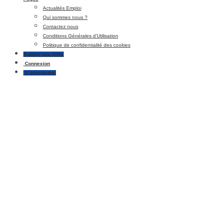
Actualités Emploi
Qui sommes nous ?
Contactez nous
Conditions Générales d’Utilisation
Politique de confidentialité des cookies
Publier une Offre
Connexion
S’enregistrer