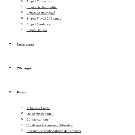
Emploi Concours
Emploi Secteur public
Emploi Secteur privé
Emploi Travail à l’étranger
Emploi Freelance
Emploi Stages
Entreprises
CV-thèque
Pages
Actualités Emploi
Qui sommes nous ?
Contactez nous
Conditions Générales d’Utilisation
Politique de confidentialité des cookies