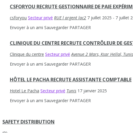
CSFORYOU RECRUTE GESTIONNAIRE DE PAIE EXPÉRIME
csforyou
Secteur privé
RUE l argent lac2
7 juillet 2025
- 7 juillet
Envoyer à un ami
Sauvegarder
PARTAGER
CLINIQUE DU CENTRE RECRUTE CONTRÔLEUR DE GE
Clinique du centre
Secteur privé
Avenue 2 Mars, Ksar Hellal, Tunis
Envoyer à un ami
Sauvegarder
PARTAGER
HÔTEL LE PACHA RECRUTE ASSISTANTE COMPTABLE
Hotel Le Pacha
Secteur privé
Tunis
17 janvier 2025
Envoyer à un ami
Sauvegarder
PARTAGER
SAFETY DISTRIBUTION
(0)