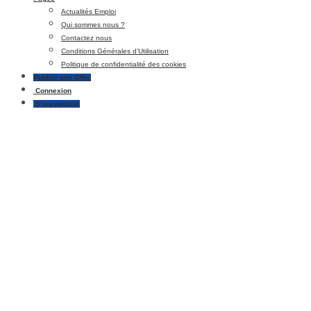
Actualités Emploi
Qui sommes nous ?
Contactez nous
Conditions Générales d’Utilisation
Politique de confidentialité des cookies
Publier une Offre
Connexion
S’enregistrer