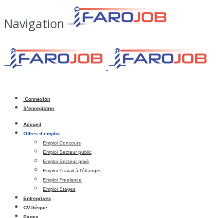
Navigation
Connexion
S’enregistrer
Accueil
Offres d’emploi
Emploi Concours
Emploi Secteur public
Emploi Secteur privé
Emploi Travail à l’étranger
Emploi Freelance
Emploi Stages
Entreprises
CV-thèque
Pages