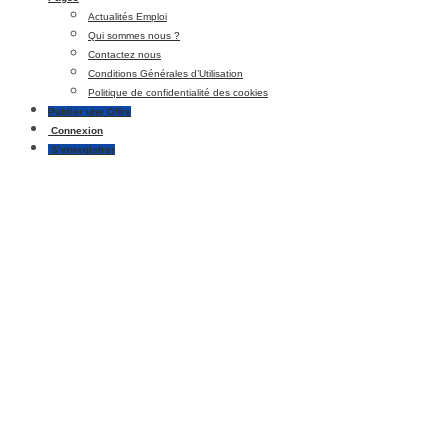
Actualités Emploi
Qui sommes nous ?
Contactez nous
Conditions Générales d’Utilisation
Politique de confidentialité des cookies
Publier une Offre
Connexion
S’enregistrer