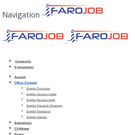
Navigation
Connexion
S’enregistrer
Accueil
Offres d’emploi
Emploi Concours
Emploi Secteur public
Emploi Secteur privé
Emploi Travail à l’étranger
Emploi Freelance
Emploi Stages
Entreprises
CV-thèque
Pages